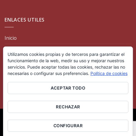
ENLACES UTILES
Inicio
Catálogo
Utilizamos cookies propias y de terceros para garantizar el
Distribuciones
funcionamiento de la web, medir su uso y mejorar nuestros
servicios. Puede aceptar todas las cookies, rechazar las no
Contacto
necesarias o configurar sus preferencias.
Política de cookies
Política de privacidad
ACEPTAR TODO
Política de cookies
RECHAZAR
INICIO
CATÁLOGO
DISTRIBUCIONES
CONTACTO
POLÍTICA DE PRIVACIDAD
POLÍTICA DE COOKIES
CONFIGURAR
Copyright 2026 ©
Bodegas Carlos Valero
- Todos los
derechos reservados